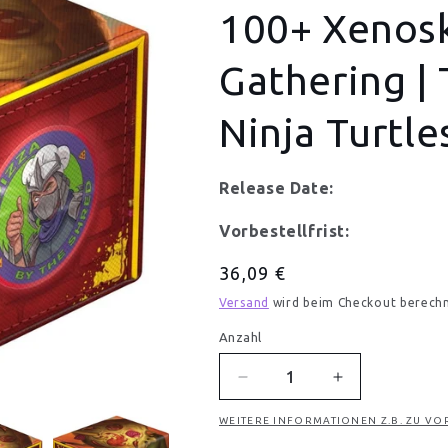
100+ Xenosk
Gathering |
Ninja Turtle
Release Date:
Vorbestellfrist:
Normaler
36,09 €
Preis
Versand
wird beim Checkout berech
Anzahl
Anzahl
Verringere
Erhöhe
die
die
WEITERE INFORMATIONEN Z.B. ZU VO
Menge
Menge