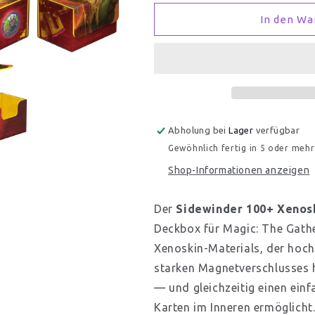
für
für
Ultimate
Ultimate
In den Wa
Guard
Guard
Sidewinder
Sidewinder
100+
100+
Xenoskin
Xenoskin
Magic:
Magic:
The
The
Gathering
Gathering
Abholung bei
Lager
verfügbar
|
|
Teenage
Teenage
Gewöhnlich fertig in 5 oder meh
Mutant
Mutant
Shop-Informationen anzeigen
Ninja
Ninja
Turtles
Turtles
-
-
Der
Sidewinder 100+ Xenos
Mountain
Mountain
Deckbox für Magic: The Gathe
Xenoskin-Materials, der hoch
starken Magnetverschlusses 
— und gleichzeitig einen ein
Karten im Inneren ermöglicht.