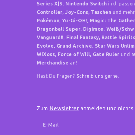
Series X|S
,
Nintendo Switch
inkl. passe
Controller, Joy-Cons, Taschen
und mehr
Pokémon
,
Yu-Gi-OH!
,
Magic: The Gathe
Dragonball Super, Digimon
,
Weiß/Schw
Vanguard!!
,
Final Fantasy, Battle Spiri
Evolve, Grand Archive, Star Wars Unlim
WiXoss, Force of Will, Gate Ruler
und au
Merchandise
an!
Hast Du Fragen?
Schreib uns gerne.
Zum
Newsletter
anmelden und nichts 
E-Mail