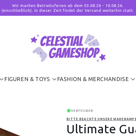
Wir machen Betriebsferien ab dem 03.08.26 - 10.08.26.
(einschließlich). In dieser Zeit findet der Versand weiterhin statt.
FIGUREN & TOYS
FASHION & MERCHANDISE
VERFÜGBAR
BITTE BEACHTE UNSERE WARENAMPE
Ultimate Gu