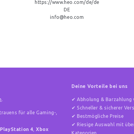
https://www.heo.com/de/de
DE
info@heo.com
Deine Vorteile bei uns
n
.
✔ Abholung & Barzahlung 
✔ Schneller & sicherer Ve
trauens für alle Gaming-,
✔ Bestmögliche Preise
✔ Riesige Auswahl mit übe
,
PlayStation 4
,
Xbox
Kategorien