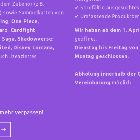
ndem Zubehör (z.B.
✔ Sorgfältig ausgesuchtes
) sowie Sammelkarten von
✔ Umfassende Produktbera
ring
,
One Piece
,
arz
,
Cardfight
Wir haben ab dem 1. Apr
ts Saga, Shadowverse:
geöffnet:
ited,
Disney Lorcana,
Dienstag bis Freitag von 
ch lizenziertes
Montag geschlossen.
Abholung innerhalb der 
Vereinbarung
möglich.
mehr verpassen!