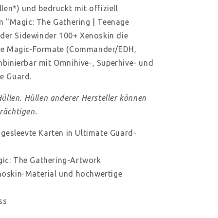
len*) und bedruckt mit offiziell
m "Magic: The Gathering | Teenage
t der Sidewinder 100+ Xenoskin die
lle Magic-Formate (Commander/EDH,
binierbar mit Omnihive-, Superhive- und
e Guard.
üllen. Hüllen anderer Hersteller können
rächtigen.
 gesleevte Karten in Ultimate Guard-
agic: The Gathering-Artwork
oskin-Material und hochwertige
ss