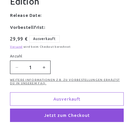
Edition
Release Date:
Vorbestellfrist:
Normaler
29,99 €
Ausverkauft
Preis
Versand
wird beim Checkout berechnet
Anzahl
Anzahl
Verringere
Erhöhe
die
die
WEITERE INFORMATIONEN Z.B. ZU VORBESTELLUNGEN ERHÄLTST
Menge
Menge
DU IN UNSEREM FAQ.
für
für
Tekken
Tekken
Ausverkauft
7
7
PS-
PS-
4
4
Jetzt zum Checkout
Legendary
Legendary
Edition
Edition