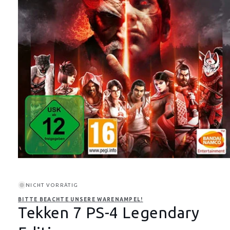
Medien
1
in
Modal
NICHT VORRÄTIG
öffnen
BITTE BEACHTE UNSERE WARENAMPEL!
Tekken 7 PS-4 Legendary