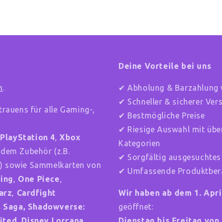
Deine Vorteile bei uns
n
.
✔ Abholung & Barzahlung 
✔ Schneller & sicherer Ve
trauens für alle Gaming-,
✔ Bestmögliche Preise
✔ Riesige Auswahl mit übe
,
PlayStation 4
,
Xbox
Kategorien
ndem Zubehör (z.B.
✔ Sorgfältig ausgesuchtes
) sowie Sammelkarten von
✔ Umfassende Produktbera
ring
,
One Piece
,
arz
,
Cardfight
Wir haben ab dem 1. Apr
ts Saga, Shadowverse:
geöffnet:
ited,
Disney Lorcana,
Dienstag bis Freitag von 