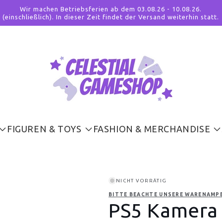
Wir machen Betriebsferien ab dem 03.08.26 - 10.08.26.
(einschließlich). In dieser Zeit findet der Versand weiterhin statt.
FIGUREN & TOYS
FASHION & MERCHANDISE
NICHT VORRÄTIG
BITTE BEACHTE UNSERE WARENAMPE
PS5 Kamera 