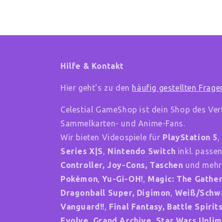
Hilfe & Kontakt
Hier geht's zu den
häufig gestellten Frage
Celestial GameShop ist dein Shop des Ver
Sammelkarten- und Anime-Fans.
Wir bieten Videospiele für
PlayStation 5
Series X|S
,
Nintendo Switch
inkl. passe
Controller, Joy-Cons, Taschen
und mehr
Pokémon
,
Yu-Gi-OH!
,
Magic: The Gathe
Dragonball Super, Digimon
,
Weiß/Schw
Vanguard!!
,
Final Fantasy, Battle Spiri
Evolve, Grand Archive, Star Wars Unlim