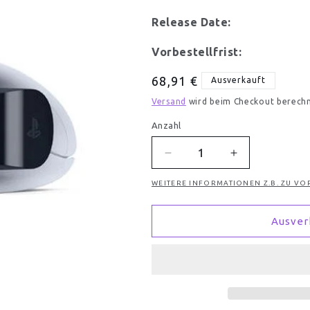
Release Date:
Vorbestellfrist:
Normaler
68,91 €
Ausverkauft
Preis
Versand
wird beim Checkout berech
Anzahl
Anzahl
Verringere
Erhöhe
die
die
WEITERE INFORMATIONEN Z.B. ZU VO
Menge
Menge
für
für
PS5
PS5
Ausver
Kamera
Kamera
HD
HD
org.
org.