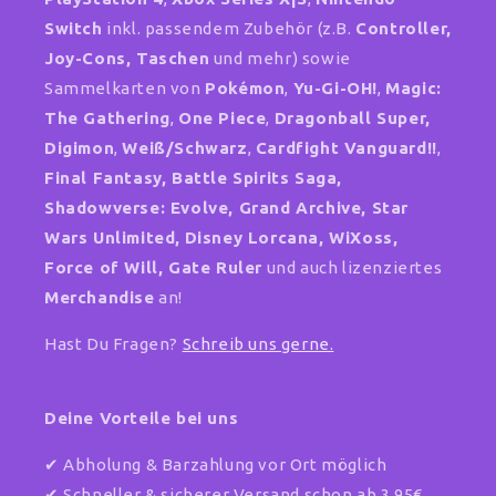
Switch
inkl. passendem Zubehör (z.B.
Controller,
Joy-Cons, Taschen
und mehr) sowie
Sammelkarten von
Pokémon
,
Yu-Gi-OH!
,
Magic:
The Gathering
,
One Piece
,
Dragonball Super,
Digimon
,
Weiß/Schwarz
,
Cardfight Vanguard!!
,
Final Fantasy, Battle Spirits Saga,
Shadowverse: Evolve, Grand Archive, Star
Wars Unlimited,
Disney Lorcana, WiXoss,
Force of Will, Gate Ruler
und auch lizenziertes
Merchandise
an!
Hast Du Fragen?
Schreib uns gerne.
Deine Vorteile bei uns
✔ Abholung & Barzahlung vor Ort möglich
✔ Schneller & sicherer Versand schon ab 3,95€