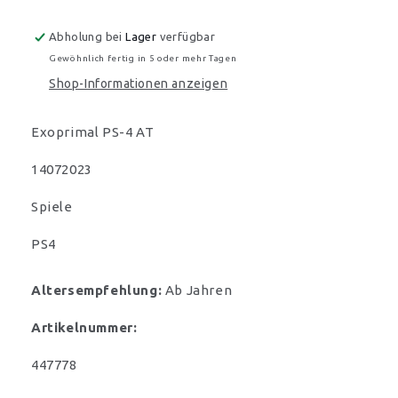
Abholung bei
Lager
verfügbar
Gewöhnlich fertig in 5 oder mehr Tagen
Shop-Informationen anzeigen
Exoprimal PS-4 AT
14072023
Spiele
PS4
Altersempfehlung:
Ab Jahren
Artikelnummer:
SKU:
447778