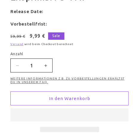
Release Date:
Vorbestellfrist:
Normaler
Verkaufspreis
9,99 €
Sale
59,99 €
Preis
Versand
wird beim Checkout berechnet
Anzahl
Anzahl
Verringere
Erhöhe
die
die
WEITERE INFORMATIONEN Z.B. ZU VORBESTELLUNGEN ERHÄLTST
Menge
Menge
DU IN UNSEREM FAQ.
für
für
Exoprimal
Exoprimal
In den Warenkorb
PS-
PS-
4
4
AT
AT