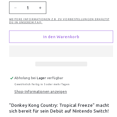
Verringere
Erhöhe
die
die
WEITERE INFORMATIONEN Z.B. ZU VORBESTELLUNGEN ERHÄLTST
Menge
Menge
DU IN UNSEREM FAQ.
für
für
Donkey
Donkey
In den Warenkorb
Kong
Kong
Country
Country
Tropical
Tropical
Freeze
Freeze
Switch
Switch
Abholung bei
Lager
verfügbar
Gewöhnlich fertig in 5 oder mehr Tagen
Shop-Informationen anzeigen
"Donkey Kong Country: Tropical Freeze" macht
sich bereit für sein Debüt auf Nintendo Switch!