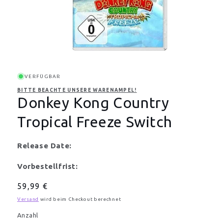
Medien
1
in
Modal
VERFÜGBAR
öffnen
BITTE BEACHTE UNSERE WARENAMPEL!
Donkey Kong Country
Tropical Freeze Switch
Release Date:
Vorbestellfrist:
Normaler
59,99 €
Preis
Versand
wird beim Checkout berechnet
Anzahl
Anzahl